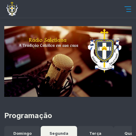
Programação
Domingo
Segunda
Terça
Quar